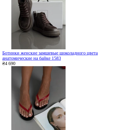
Ботинки женские замшевые шоколадного цвета
анатомические на байке 1583
₴4 690