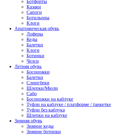
Ботфорты
Казаки
Сапоги
Ботильоны
Клоги
Анатомическая обувь
Лоферы
Кеды
Балетки
Клоги
Ботинки
Челси
Летняя обувь
Босоножки
Балетки
Слингбеки
Шлепки/Мюли
Сабо
Босоножки на каблуке
Туфли на каблуке / платформе / танкетке
Туфли без каблука
Шлепки на каблуке
Зимняя обувь
Зимние кеды
Зимние ботинки