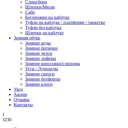
Слингбеки
Шлепки/Мюли
Сабо
Босоножки на каблуке
Туфли на каблуке / платформе / танкетке
Туфли без каблука
Шлепки на каблуке
Зимняя обувь
Зимние кеды
Зимние ботинки
Зимние челси
Зимние лоферы
Зимние кроссовки/слипоны
Угги / Луноходы
Зимние сапоги
Зимние ботфорты
Зимние клоги
Уход
Акции
Отзывы
Контакты
1
3230