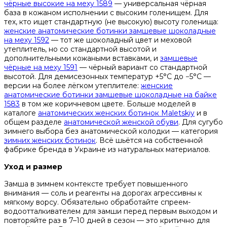
чёрные высокие на меху 1589
— универсальная чёрная
база в кожаном исполнении с высоким голенищем. Для
тех, кто ищет стандартную (не высокую) высоту голенища:
женские анатомические ботинки замшевые шоколадные
на меху 1592
— тот же шоколадный цвет и меховой
утеплитель, но со стандартной высотой и
дополнительными кожаными вставками, и
замшевые
чёрные на меху 1591
— чёрный вариант со стандартной
высотой. Для демисезонных температур +5°C до −5°C —
версии на более лёгком утеплителе:
женские
анатомические ботинки замшевые шоколадные на байке
1583
в том же коричневом цвете. Больше моделей в
каталоге
анатомических женских ботинок Maletskiy
и в
общем разделе
анатомической женской обуви
. Для сугубо
зимнего выбора без анатомической колодки — категория
зимних женских ботинок
. Всё шьётся на собственной
фабрике бренда в Украине из натуральных материалов.
Уход и размер
Замша в зимнем контексте требует повышенного
внимания — соль и реагенты на дорогах агрессивны к
мягкому ворсу. Обязательно обработайте спреем-
водоотталкивателем для замши перед первым выходом и
повторяйте раз в 7–10 дней в сезон — это критично для