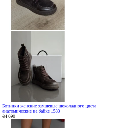
Ботинки женские замшевые шоколадного цвета
анатомические на байке 1583
₴4 690