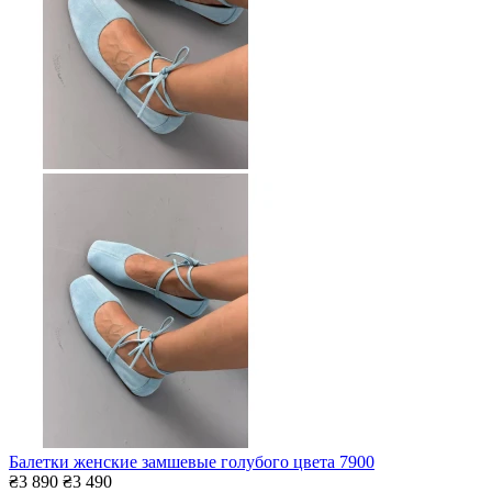
Балетки женские замшевые голубого цвета 7900
₴3 890
₴3 490