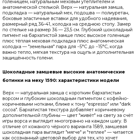
голенищем, натуральным меховым утеплителем и
анатомической стелькой. Верх — натуральная замша,
подкладка — натуральный мех, подошва — полиуретан,
боковые эластичные вставки для удобного надевания,
размерный ряд 36–41, колодка на среднюю стопу. Замер
по стельке на размер 36 — 23,5 см. Глубокий шоколадный
пигмент на бархатистой замше плюс высокое голенище
плюс тёплая меховая подкладка плюс анатомическая
колодка — "земельная" пара для −5°C до −15°C, когда
важно тепло, мягкая текстура на ощупь и дополнительная
защищённость голени.
Шоколадные замшевые высокие анатомические
ботинки на меху 1590: характеристики модели
Верх — натуральная замша с коротким бархатистым
ворсом и глубоким шоколадным пигментом с кофейно-
коричневыми нотками, ближе к тону "espresso" или "dark
cocoa". Бархатистая текстура добавляет коричневому
дополнительной глубины — цвет "живёт" на свету за счёт
игры ворса и выглядит многогранно на каждом шагу. В
отличие от кожаного чёрного варианта 1589, замшевая
шоколадная пара выглядит "мягче" и "теплее" — читается
как осознанный цветовой выбор для тех, кто хочет