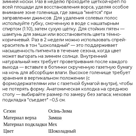
зимней носки. Раз в неделю проходите щёткой-креп по
всей площади для восстановления ворса, уделяя особое
внимание зоне голенища, где замша "мнётся" при
заправлении джинсов. Для удаления солевых полос
используйте губку, смоченную в воде с нашатырным
спиртом (1:10), затем сухую щётку. Для стойких пятен —
шампунь для замши или восстановитель цвета тёмно-
коричневый. Раз в 2 недели можно использовать спрей-
краситель в тон "шоколадный" — это поддерживает
насыщенность пигмента в течение сезона, когда цвет
может выгорать на зимнем солнце. Внутренний
натуральный мех требует проветривания после каждого
выхода — вставьте в ботинки скрученную газетную бумагу
на ночь для абсорбции влаги. Высокое голенище требует
хранения в вертикальном положении (с
формодержателями или с газетной бумагой внутри), чтобы
не потерять форму. Анатомическая колодка на среднюю
стопу — выбирайте размер по замеру без запаса; меховая
подкладка "съедает" ~0,5 см.
Сезон
Осінь-Зима
Материал верха
Замша
Материал подкладки
Мех
Цвет
Шоколадный