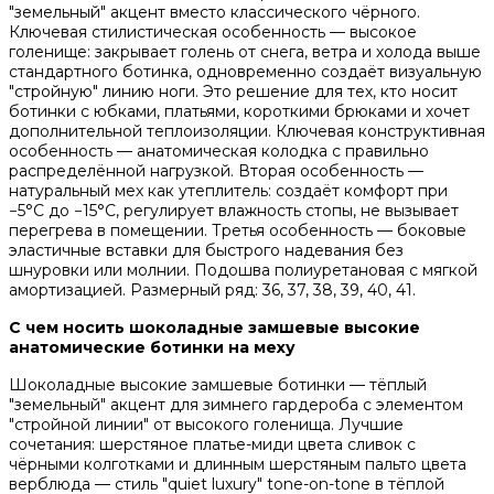
"земельный" акцент вместо классического чёрного.
Ключевая стилистическая особенность — высокое
голенище: закрывает голень от снега, ветра и холода выше
стандартного ботинка, одновременно создаёт визуальную
"стройную" линию ноги. Это решение для тех, кто носит
ботинки с юбками, платьями, короткими брюками и хочет
дополнительной теплоизоляции. Ключевая конструктивная
особенность — анатомическая колодка с правильно
распределённой нагрузкой. Вторая особенность —
натуральный мех как утеплитель: создаёт комфорт при
−5°C до −15°C, регулирует влажность стопы, не вызывает
перегрева в помещении. Третья особенность — боковые
эластичные вставки для быстрого надевания без
шнуровки или молнии. Подошва полиуретановая с мягкой
амортизацией. Размерный ряд: 36, 37, 38, 39, 40, 41.
С чем носить шоколадные замшевые высокие
анатомические ботинки на меху
Шоколадные высокие замшевые ботинки — тёплый
"земельный" акцент для зимнего гардероба с элементом
"стройной линии" от высокого голенища. Лучшие
сочетания: шерстяное платье-миди цвета сливок с
чёрными колготками и длинным шерстяным пальто цвета
верблюда — стиль "quiet luxury" tone-on-tone в тёплой