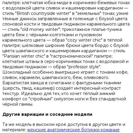
палитре; клетчатая юбка-миди в коричнево-бежевых тонах
с водолазкой цвета сливок и кашемировым кардиганом —
стиль "British countryside winter" в "земельных" тонах; узкие
тёмные джинсы заправленные в голенище с блузой цвета
слоновой кости и твидовым пиджаком карамельного цвета
— стиль "old money winter"; трикотажное платье-туника
цвета беж с чёрными колготками и пуховиком
карамельного цвета — образ "cozy winter chic" в тёплой
палитре; шёлковые широкие брюки цвета бордо с блузой
цвета шампанского и кашемировым кардиганом — стиль
"Parisian winter chic" в "гастрономической" палитре;
клетчатые штаны в серо-коричневых тонах с водолазкой и
твидовым пиджаком — образ "professor style".
Шоколадный особенно выигрышно играет с тонами кофе,
сливок, карамели, шампанского, беж, оливкового.
Бархатистая замша в сочетании с фактурными тканями
(шерсть, твид, кашемир) создаёт интересный контраст
текстур. Идеально для тех, кто хочет тёплый зимний
комфорт со "стройным" силуэтом ноги и без стандартной
чёрной гаммы.
Другие вариации и соседние модели
Та же модель в высоком крое доступна в другом цвете и
материале:
женские анатомические ботинки кожаные