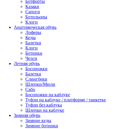
Ботфорты
Казаки
Сапоги
Ботильоны
Клоги
Анатомическая обувь
Лоферы
Кеды
Балетки
Клоги
Ботинки
Челси
Летняя обувь
Босоножки
Балетки
Слингбеки
Шлепки/Мюли
Сабо
Босоножки на каблуке
Туфли на каблуке / платформе / танкетке
Туфли без каблука
Шлепки на каблуке
Зимняя обувь
Зимние кеды
Зимние ботинки