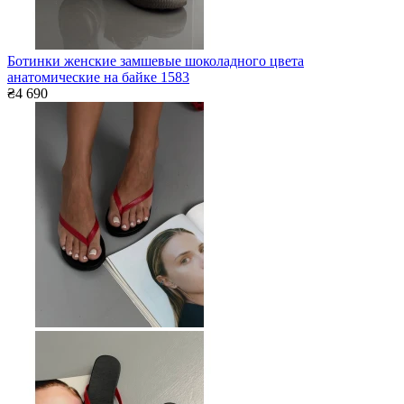
Ботинки женские замшевые шоколадного цвета
анатомические на байке 1583
₴4 690