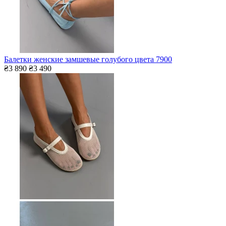
Балетки женские замшевые голубого цвета 7900
₴3 890
₴3 490