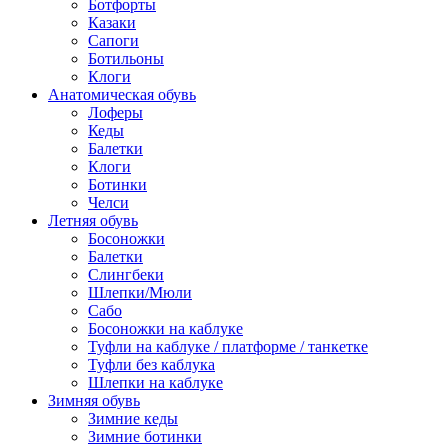
Ботфорты
Казаки
Сапоги
Ботильоны
Клоги
Анатомическая обувь
Лоферы
Кеды
Балетки
Клоги
Ботинки
Челси
Летняя обувь
Босоножки
Балетки
Слингбеки
Шлепки/Мюли
Сабо
Босоножки на каблуке
Туфли на каблуке / платформе / танкетке
Туфли без каблука
Шлепки на каблуке
Зимняя обувь
Зимние кеды
Зимние ботинки