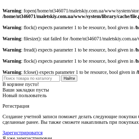
Warning
: fopen(/home/nt346071/maletskiy.com.ua/www/system/storage
/home/nt346071/maletskiy.com.ua/www/system/library/cache/file
Warning
: flock() expects parameter 1 to be resource, bool given in
/
Warning
: filesize(): stat failed for /home/nt346071/maletskiy.com
Warning
: fread() expects parameter 1 to be resource, bool given in
/
Warning
: flock() expects parameter 1 to be resource, bool given in
/
Warning
: fclose() expects parameter 1 to be resource, bool given in
/
Найти
В корзине пусто!
Ваши закладки пусты
Новый пользователь
Регистрация
Создание учетной записи поможет делать следующие покупки бы
сделанные ранее. Вы также сможете накапливать при покупках
Зарегистрироватся
Я уже зарегистрирован