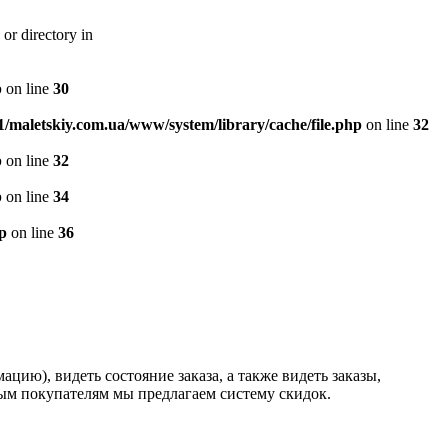
or directory in
p
on line
30
/maletskiy.com.ua/www/system/library/cache/file.php
on line
32
p
on line
32
p
on line
34
p
on line
36
ию), видеть состояние заказа, а также видеть заказы,
ным покупателям мы предлагаем систему скидок.