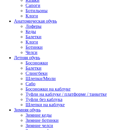
Казаки
Сапоги
Ботильоны
Клоги
Анатомическая обувь
Лоферы
Кеды
Балетки
Клоги
Ботинки
Челси
Летняя обувь
Босоножки
Балетки
Слингбеки
Шлепки/Мюли
Сабо
Босоножки на каблуке
Туфли на каблуке / платформе / танкетке
Туфли без каблука
Шлепки на каблуке
Зимняя обувь
Зимние кеды
Зимние ботинки
Зимние челси