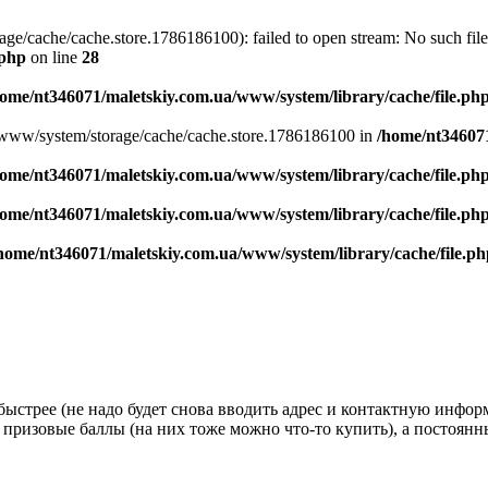
/cache/cache.store.1786186100): failed to open stream: No such file 
.php
on line
28
home/nt346071/maletskiy.com.ua/www/system/library/cache/file.ph
.ua/www/system/storage/cache/cache.store.1786186100 in
/home/nt346071
home/nt346071/maletskiy.com.ua/www/system/library/cache/file.ph
home/nt346071/maletskiy.com.ua/www/system/library/cache/file.ph
home/nt346071/maletskiy.com.ua/www/system/library/cache/file.ph
стрее (не надо будет снова вводить адрес и контактную информац
 призовые баллы (на них тоже можно что-то купить), а постоян