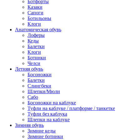
Ботфорты
Казаки
Сапоги
Ботильоны
Клоги
Анатомическая обувь
Лоферы
Кеды
Балетки
Клоги
Ботинки
Челси
Летняя обувь
Босоножки
Балетки
Слингбеки
Шлепки/Мюли
Сабо
Босоножки на каблуке
Туфли на каблуке / платформе / танкетке
Туфли без каблука
Шлепки на каблуке
Зимняя обувь
Зимние кеды
Зимние ботинки