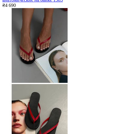
₴4 690