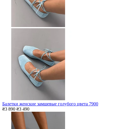
Балетки женские замшевые голубого цвета 7900
₴3 890
₴3 490