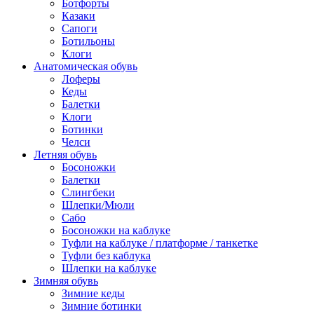
Ботфорты
Казаки
Сапоги
Ботильоны
Клоги
Анатомическая обувь
Лоферы
Кеды
Балетки
Клоги
Ботинки
Челси
Летняя обувь
Босоножки
Балетки
Слингбеки
Шлепки/Мюли
Сабо
Босоножки на каблуке
Туфли на каблуке / платформе / танкетке
Туфли без каблука
Шлепки на каблуке
Зимняя обувь
Зимние кеды
Зимние ботинки