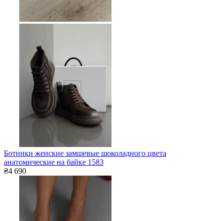
Ботинки женские замшевые шоколадного цвета
анатомические на байке 1583
₴4 690