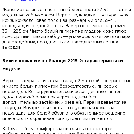
Женские кожаные шлёпанцы белого цвета 2215-2 — летняя
модель на каблуке 4 см. Верх и подкладка — натуральная
кожа, кожволоновая подошва, размерный ряд 35–41,
колодка для средней стопы. Замер по стельке на размер
35 — 22,5 см. Чисто белый пигмент на гладкой коже плюс
комфортный низкий каблук — универсальная светлая пара
для свадебных, праздничных и повседневных летних
выходов.
Белые кожаные шлёпанцы 2215-2: характеристики
модели
Верх — натуральная кожа с гладкой матовой поверхностью
и чисто белым пигментом без желтоватых или серых
переходов. Конструкция классическая для шлёпанцев:
один широкий ремешок через подъём без
дополнительных застёжек и ремней. Пара надевается за
секунды. Внутренняя часть — натуральная кожаная
подкладка: для белой обуви это обязательное решение,
иначе стопа окрашивается внутренним пигментом.
Каблук — 4 см: комфортная низкая высота, которая
добавляет лишь лёгкого подъёма без усталости даже к