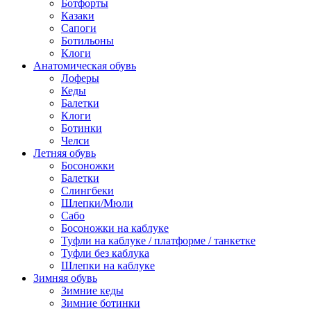
Ботфорты
Казаки
Сапоги
Ботильоны
Клоги
Анатомическая обувь
Лоферы
Кеды
Балетки
Клоги
Ботинки
Челси
Летняя обувь
Босоножки
Балетки
Слингбеки
Шлепки/Мюли
Сабо
Босоножки на каблуке
Туфли на каблуке / платформе / танкетке
Туфли без каблука
Шлепки на каблуке
Зимняя обувь
Зимние кеды
Зимние ботинки