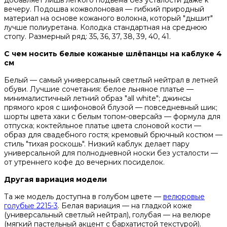
вечеру. Подошва кожволоновая — гибкий природный
материал на основе кожаного волокна, который "дышит"
лучше полиуретана. Колодка стандартная на среднюю
стопу. Размерный ряд: 35, 36, 37, 38, 39, 40, 41.
С чем носить белые кожаные шлёпанцы на каблуке 4
см
Белый — самый универсальный светлый нейтрал в летней
обуви. Лучшие сочетания: белое льняное платье —
минималистичный летний образ "all white"; джинсы
прямого кроя с шифоновой блузой — повседневный шик;
шорты цвета хаки с белым топом-оверсайз — формула для
отпуска; коктейльное платье цвета слоновой кости —
образ для свадебного гостя; кремовый брючный костюм —
стиль "тихая роскошь". Низкий каблук делает пару
универсальной для полнодневной носки без усталости —
от утреннего кофе до вечерних посиделок.
Другая вариация модели
Та же модель доступна в голубом цвете —
велюровые
голубые 2215-3
. Белая вариация — на гладкой коже
(универсальный светлый нейтрал), голубая — на велюре
(мягкий пастельный акцент с бархатистой текстурой).