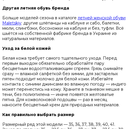
Другая летняя обувь бренда
Больше моделей сезона в каталоге
летней женской обуви
Maletskiy
: другие шлёпанцы на каблуке и сабо, балетки,
мюли, слингбэки, босоножки на каблуке и без, туфли. Всё
шьётся на собственной фабрике бренда в Украине из
натуральных материалов.
Уход за белой кожей
Белая кожа требует самого тщательного ухода. Перед
первым выходом обязательно обработайте пару
бесцветным водоотталкивающим спреем. Грязь снимайте
сразу — влажной салфеткой без химии, для застарелых
пятен подходит молочко для белой кожи. Избегайте
контакта с синими джинсами во влажную погоду — индиго
может перенестись на кожу. Храните в тканевом мешке в
тени, без полиэтилена — иначе появятся желтоватые
пятна. Для кожволоновой подошвы — раз в месяц
наносите бесцветный крем для природных материалов.
Как правильно выбрать размер
Размерный ряд этой модели — 35, 36, 37, 38, 39, 40, 41.