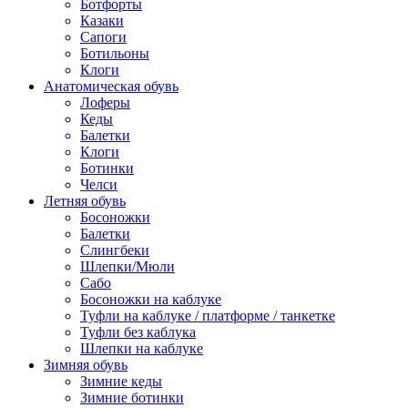
Ботфорты
Казаки
Сапоги
Ботильоны
Клоги
Анатомическая обувь
Лоферы
Кеды
Балетки
Клоги
Ботинки
Челси
Летняя обувь
Босоножки
Балетки
Слингбеки
Шлепки/Мюли
Сабо
Босоножки на каблуке
Туфли на каблуке / платформе / танкетке
Туфли без каблука
Шлепки на каблуке
Зимняя обувь
Зимние кеды
Зимние ботинки