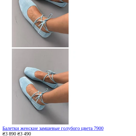
Балетки женские замшевые голубого цвета 7900
₴3 890
₴3 490