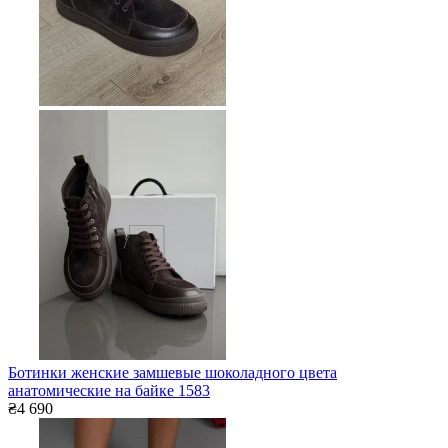
Ботинки женские замшевые шоколадного цвета
анатомические на байке 1583
₴4 690